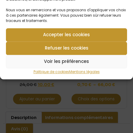
Produit associé
Nous vous en remercions et vous proposons d'appliquer vos choix
à ces partenaires également. Vous pouvez bien sûr refuser leurs
-58%
traceurs et traitements.
Accepter les cookies
Refuser les cookies
Voir les préférences
Laisse Pretty as
Friandise naturelle
Politique de cookies
Mentions légales
Peony
sabot de veau
24,00
€
10,00
€
0,70
€
–
66,00
€
Ajouter au panier
Choix des options
Description
Informations complémentaires
Avis (0)